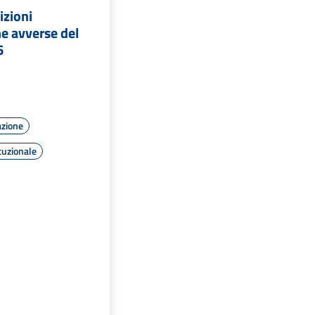
izioni
e avverse del
6
azione
tuzionale