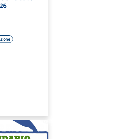
026
azione