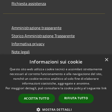
Richiesta assistenza
Amministrazione trasparente
Storico Amministrazione Trasparente
Informativa privacy
Note legali
×
Dichiarazione di accessibilità
Informazioni sui cookie
Questo sito web utilizza cookie tecnici e assimilati strettamente
necessari al corretto funzionamento e alla navigazione del sito,
nonché un cookie tecnico analitico al solo fine di elaborare
informazioni statistiche, aggregate e anonime.
RSS
Copyright © 2026 • Comune di
Per maggiori dettagli, può consultare la cookie policy al seguente
link
Accessibilità
Castellalto • Powered by
Privacy
Municipium
Accesso
•
RIFIUTA TUTTO
ACCETTA TUTTO
Cookie
redazione
Mappa del sito
MOSTRA DETTAGLI