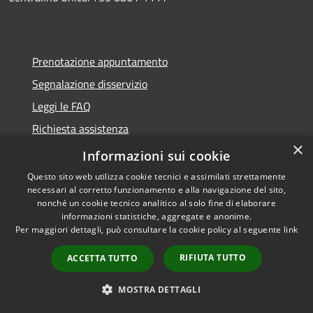
Prenotazione appuntamento
Segnalazione disservizio
Leggi le FAQ
Richiesta assistenza
×
Informazioni sui cookie
Questo sito web utilizza cookie tecnici e assimilati strettamente
necessari al corretto funzionamento e alla navigazione del sito,
Amministrazione trasparente
nonché un cookie tecnico analitico al solo fine di elaborare
informazioni statistiche, aggregate e anonime.
Storico Amministrazione Trasparente
Per maggiori dettagli, può consultare la cookie policy al seguente
link
Informativa privacy
RIFIUTA TUTTO
ACCETTA TUTTO
Note legali
Dichiarazione di accessibilità
MOSTRA DETTAGLI