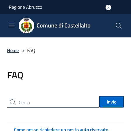
Salta al contenuto principale
Regione Abruzzo
Comune di Castellalto
Home
>
FAQ
FAQ
Cerca nel sito
Invio
Come posso richiedere un posto auto riservato