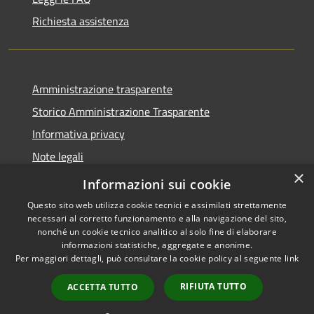
Richiesta assistenza
Amministrazione trasparente
Storico Amministrazione Trasparente
Informativa privacy
Note legali
×
Dichiarazione di accessibilità
Informazioni sui cookie
Questo sito web utilizza cookie tecnici e assimilati strettamente
necessari al corretto funzionamento e alla navigazione del sito,
nonché un cookie tecnico analitico al solo fine di elaborare
informazioni statistiche, aggregate e anonime.
RSS
Copyright © 2026 • Comune di
Per maggiori dettagli, può consultare la cookie policy al seguente
link
Accessibilità
Castellalto • Powered by
Privacy
Municipium
Accesso
•
RIFIUTA TUTTO
ACCETTA TUTTO
Cookie
redazione