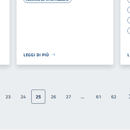
LEGGI DI PIÙ
L
23
24
25
26
27
...
61
62
ina precedente