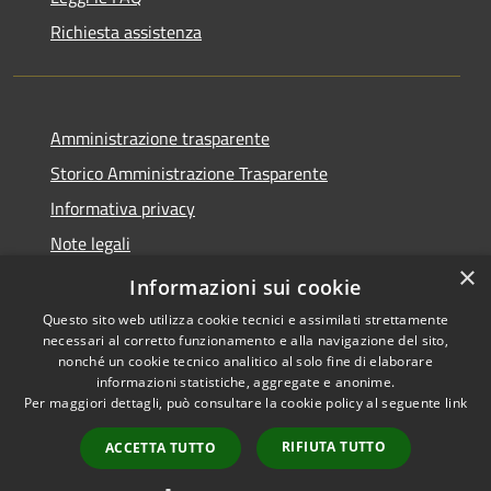
Richiesta assistenza
Amministrazione trasparente
Storico Amministrazione Trasparente
Informativa privacy
Note legali
×
Dichiarazione di accessibilità
Informazioni sui cookie
Questo sito web utilizza cookie tecnici e assimilati strettamente
necessari al corretto funzionamento e alla navigazione del sito,
nonché un cookie tecnico analitico al solo fine di elaborare
informazioni statistiche, aggregate e anonime.
RSS
Copyright © 2026 • Comune di
Per maggiori dettagli, può consultare la cookie policy al seguente
link
Accessibilità
Castellalto • Powered by
Privacy
Municipium
Accesso
•
RIFIUTA TUTTO
ACCETTA TUTTO
Cookie
redazione