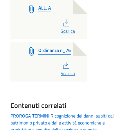
ALL. A
PDF
Scarica
Ordinanza n_76
PDF
Scarica
Contenuti correlati
PROROGA TERMINI Ricognizione dei danni subiti dal
patrimonio privato e dalle attività economiche e
produttive a seguito dell’eccezionale evento