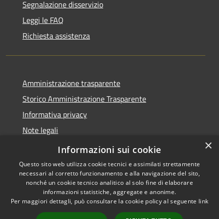
Segnalazione disservizio
Leggi le FAQ
Richiesta assistenza
Amministrazione trasparente
Storico Amministrazione Trasparente
Informativa privacy
Note legali
×
Dichiarazione di accessibilità
Informazioni sui cookie
Questo sito web utilizza cookie tecnici e assimilati strettamente
necessari al corretto funzionamento e alla navigazione del sito,
nonché un cookie tecnico analitico al solo fine di elaborare
informazioni statistiche, aggregate e anonime.
RSS
Copyright © 2026 • Comune di
Per maggiori dettagli, può consultare la cookie policy al seguente
link
Accessibilità
Castellalto • Powered by
Privacy
Municipium
Accesso
•