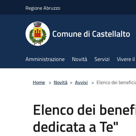
Salta al contenuto principale
Regione Abruzzo
Comune di Castellalto
Amministrazione
Novità
Servizi
Vivere 
Home
>
Novità
>
Avvisi
>
Elenco dei beneficia
Elenco dei benefi
dedicata a Te"