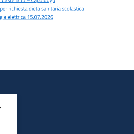
i Castellalto – Capoluogo
per richiesta dieta sanitaria scolastica
gia elettrica 15.07.2026
?