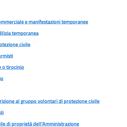
tà commerciale e manifestazioni temporanee
edilizia temporanea
tezione civile
armisti
 o tirocinio
io
rizione al gruppo volontari di protezione civile
ti
ile di proprietà dell'Amministrazione