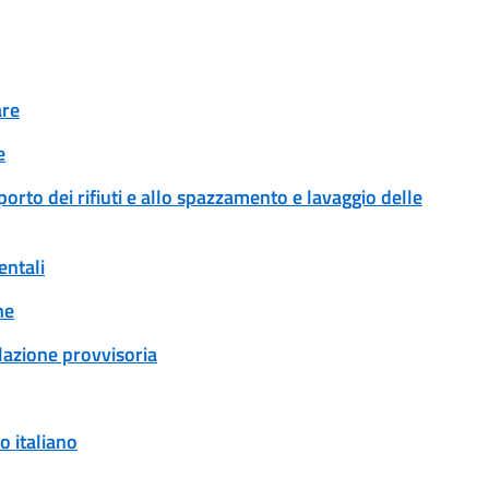
are
e
sporto dei rifiuti e allo spazzamento e lavaggio delle
entali
ne
ulazione provvisoria
o italiano