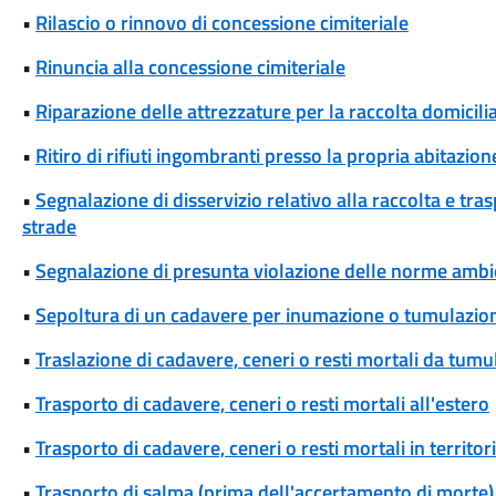
•
Rilascio o rinnovo di concessione cimiteriale
•
Rinuncia alla concessione cimiteriale
•
Riparazione delle attrezzature per la raccolta domicili
•
Ritiro di rifiuti ingombranti presso la propria abitazion
•
Segnalazione di disservizio relativo alla raccolta e tra
strade
•
Segnalazione di presunta violazione delle norme ambi
•
Sepoltura di un cadavere per inumazione o tumulazio
•
Traslazione di cadavere, ceneri o resti mortali da tum
•
Trasporto di cadavere, ceneri o resti mortali all'estero
•
Trasporto di cadavere, ceneri o resti mortali in territori
•
Trasporto di salma (prima dell'accertamento di morte)