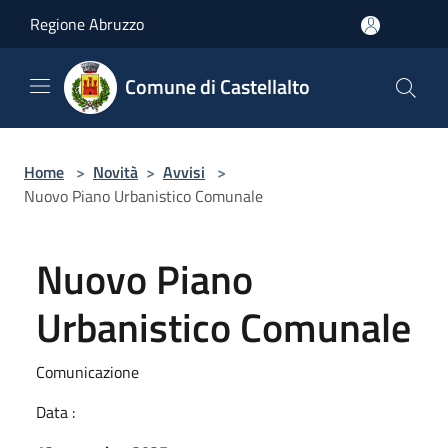
Salta al contenuto principale
Regione Abruzzo
Comune di Castellalto
Home
>
Novità
>
Avvisi
>
Nuovo Piano Urbanistico Comunale
Nuovo Piano
Urbanistico Comunale
Comunicazione
Data :