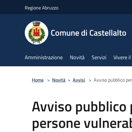
Salta al contenuto principale
Regione Abruzzo
Comune di Castellalto
Amministrazione
Novità
Servizi
Vivere 
Home
>
Novità
>
Avvisi
>
Avviso pubblico per
Avviso pubblico 
persone vulnerabi