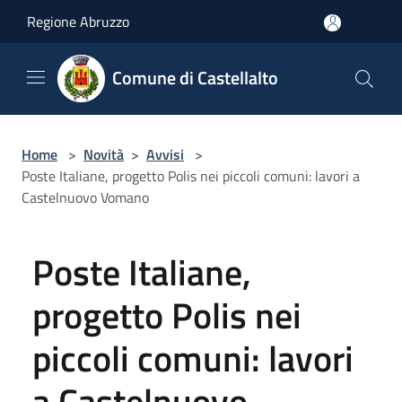
Salta al contenuto principale
Regione Abruzzo
Comune di Castellalto
Home
>
Novità
>
Avvisi
>
Poste Italiane, progetto Polis nei piccoli comuni: lavori a
Castelnuovo Vomano
Poste Italiane,
progetto Polis nei
piccoli comuni: lavori
a Castelnuovo