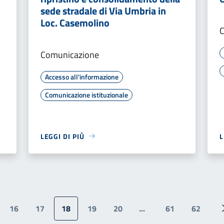
sede stradale di Via Umbria in
Loc. Casemolino
Comunicazione
Accesso all'informazione
Comunicazione istituzionale
LEGGI DI PIÙ
L
16
17
18
19
20
...
61
62
ina precedente