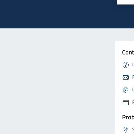
Cont
Prob