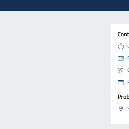
Cont
Prob