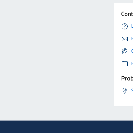
Cont
Prob