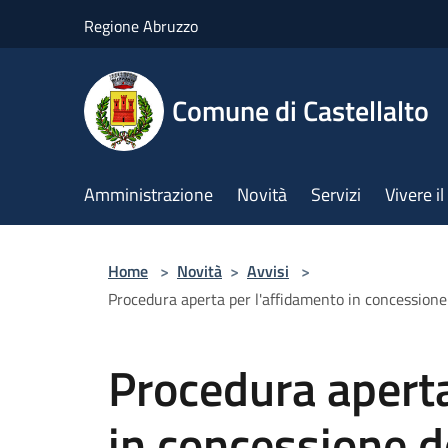
Salta al contenuto principale
Regione Abruzzo
Comune di Castellalto
Amministrazione
Novità
Servizi
Vivere 
Home
>
Novità
>
Avvisi
>
Procedura aperta per l'affidamento in concessione
Procedura aperta
in concessione de