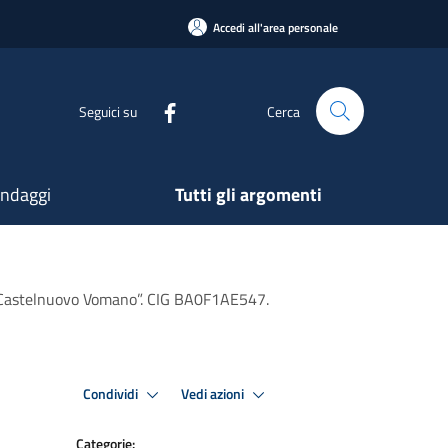
Accedi all'area personale
Seguici su
Cerca
ndaggi
Tutti gli argomenti
 di Castelnuovo Vomano”. CIG BA0F1AE547.
Condividi
Vedi azioni
Categorie: