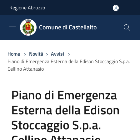
Salta al contenuto principale
Regione Abruzzo
Comune di Castellalto
Home
>
Novità
>
Avvisi
>
Piano di Emergenza Esterna della Edison Stoccaggio S.p.a.
Cellino Attanasio
Piano di Emergenza
Esterna della Edison
Stoccaggio S.p.a.
Cellino Attanasio