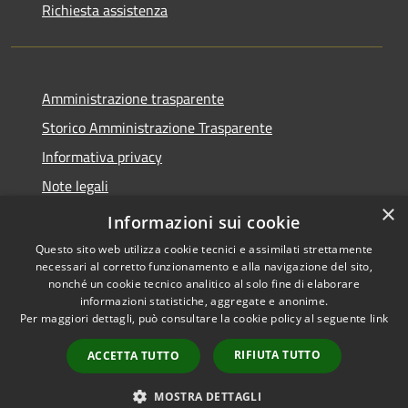
Richiesta assistenza
Amministrazione trasparente
Storico Amministrazione Trasparente
Informativa privacy
Note legali
×
Dichiarazione di accessibilità
Informazioni sui cookie
Questo sito web utilizza cookie tecnici e assimilati strettamente
necessari al corretto funzionamento e alla navigazione del sito,
nonché un cookie tecnico analitico al solo fine di elaborare
informazioni statistiche, aggregate e anonime.
RSS
Copyright © 2026 • Comune di
Per maggiori dettagli, può consultare la cookie policy al seguente
link
Accessibilità
Castellalto • Powered by
Privacy
Municipium
Accesso
•
RIFIUTA TUTTO
ACCETTA TUTTO
Cookie
redazione
Mappa del sito
MOSTRA DETTAGLI