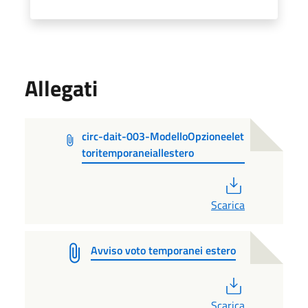
Allegati
circ-dait-003-ModelloOpzioneelet
toritemporaneiallestero
PDF
Scarica
Avviso voto temporanei estero
PDF
Scarica