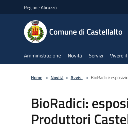
Salta al contenuto principale
Regione Abruzzo
Comune di Castellalto
Amministrazione
Novità
Servizi
Vivere 
Home
>
Novità
>
Avvisi
>
BioRadici: esposiz
BioRadici: espos
Produttori Cast