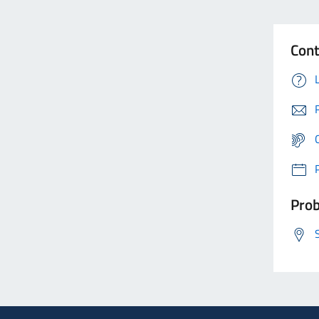
Cont
Prob