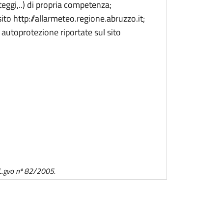
teggi,..) di propria competenza;
to http://allarmeteo.regione.abruzzo.it;
 autoprotezione riportate sul sito
D.L.gvo nº 82/2005.