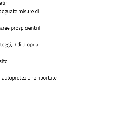
ati;
adeguate misure di
ree prospicienti il
eggi,..) di propria
sito
i autoprotezione riportate