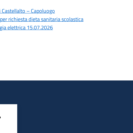
i Castellalto – Capoluogo
per richiesta dieta sanitaria scolastica
gia elettrica 15.07.2026
?