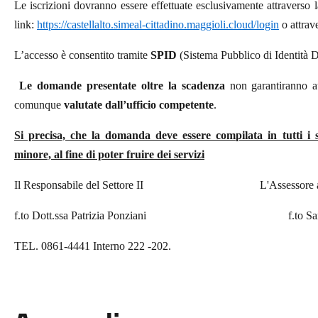
Le iscrizioni dovranno essere effettuate esclusivamente attraverso 
link:
https://castellalto.simeal-cittadino.maggioli.cloud/login
o attra
L’accesso è consentito tramite
SPID
(Sistema Pubblico di Identità D
Le domande presentate oltre la scadenza
non garantiranno a
comunque
valutate dall’ufficio competente
.
Si precisa, che la domanda deve essere compilata in tutti i
minore, al fine di poter fruire dei servizi
Il Responsabile del Settore II L'Assessore all'
f.to Dott.ssa Patrizia Ponziani f.to Sara 
TEL. 0861-4441 Interno 222 -202.