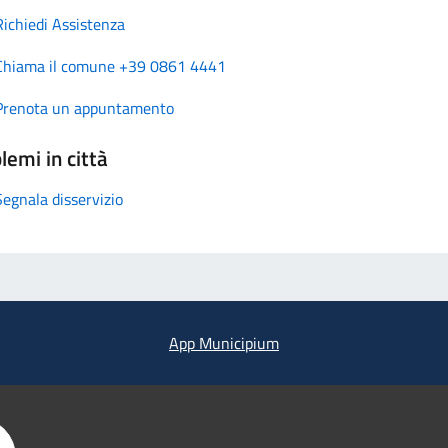
Richiedi Assistenza
Chiama il comune +39 0861 4441
Prenota un appuntamento
lemi in città
Segnala disservizio
App Municipium