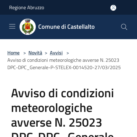
Salta al contenuto principale
Regione Abruzzo
Comune di Castellalto
Home
>
Novità
>
Avvisi
>
Avviso di condizioni meteorologiche avverse N. 25023
DPC-DPC_Generale-P-STELEX-0014520-27/03/2025
Avviso di condizioni
meteorologiche
avverse N. 25023
DPC-DPC_Generale-