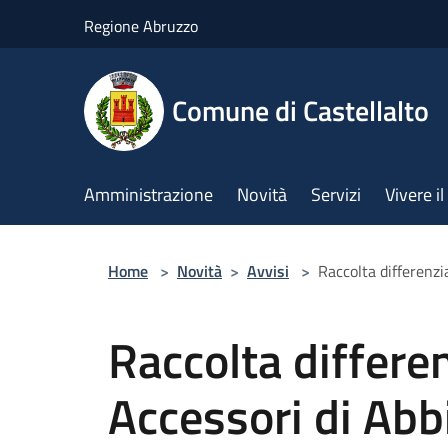
Salta al contenuto principale
Regione Abruzzo
Comune di Castellalto
Amministrazione
Novità
Servizi
Vivere 
Home
>
Novità
>
Avvisi
>
Raccolta differenzi
Raccolta differen
Accessori di Ab