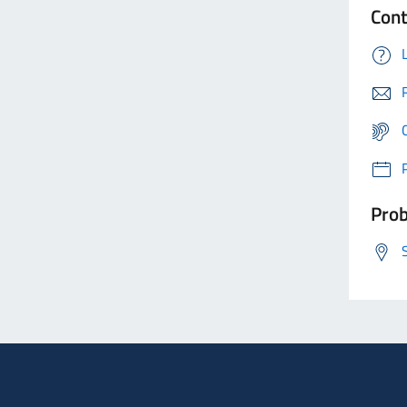
Cont
Prob