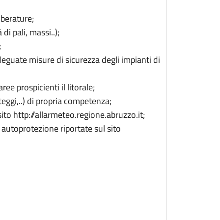
lberature;
 di pali, massi..);
;
deguate misure di sicurezza degli impianti di
ee prospicienti il litorale;
teggi,..) di propria competenza;
to http://allarmeteo.regione.abruzzo.it;
 autoprotezione riportate sul sito