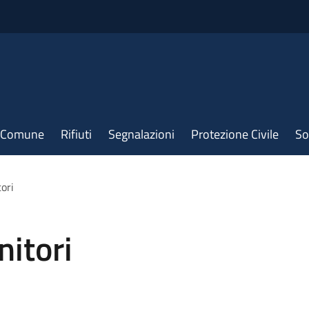
il Comune
Rifiuti
Segnalazioni
Protezione Civile
So
tori
nitori