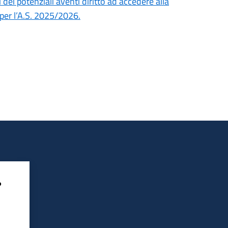
ei potenziali aventi diritto ad accedere alla
 per l’A.S. 2025/2026.
?