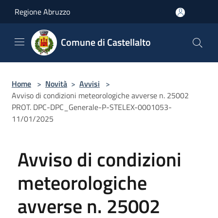
Salta al contenuto principale
Regione Abruzzo
Comune di Castellalto
Home
>
Novità
>
Avvisi
>
Avviso di condizioni meteorologiche avverse n. 25002
PROT. DPC-DPC_Generale-P-STELEX-0001053-
11/01/2025
Avviso di condizioni
meteorologiche
avverse n. 25002