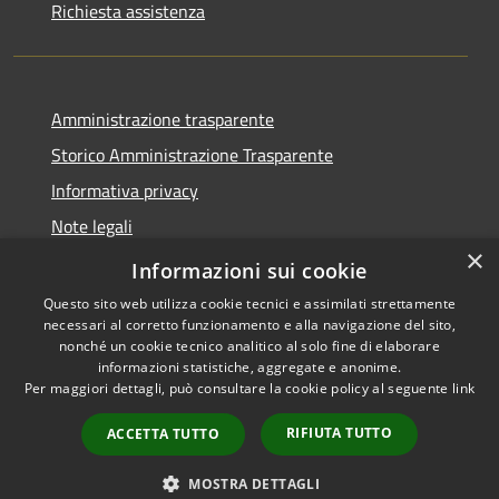
Richiesta assistenza
Amministrazione trasparente
Storico Amministrazione Trasparente
Informativa privacy
Note legali
×
Dichiarazione di accessibilità
Informazioni sui cookie
Questo sito web utilizza cookie tecnici e assimilati strettamente
necessari al corretto funzionamento e alla navigazione del sito,
nonché un cookie tecnico analitico al solo fine di elaborare
informazioni statistiche, aggregate e anonime.
RSS
Copyright © 2026 • Comune di
Per maggiori dettagli, può consultare la cookie policy al seguente
link
Accessibilità
Castellalto • Powered by
Privacy
Municipium
Accesso
•
RIFIUTA TUTTO
ACCETTA TUTTO
Cookie
redazione
Mappa del sito
MOSTRA DETTAGLI