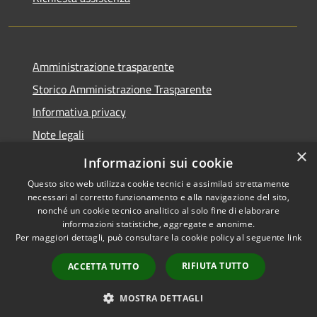
Amministrazione trasparente
Storico Amministrazione Trasparente
Informativa privacy
Note legali
×
Dichiarazione di accessibilità
Informazioni sui cookie
Questo sito web utilizza cookie tecnici e assimilati strettamente
necessari al corretto funzionamento e alla navigazione del sito,
nonché un cookie tecnico analitico al solo fine di elaborare
informazioni statistiche, aggregate e anonime.
RSS
Copyright © 2026 • Comune di
Per maggiori dettagli, può consultare la cookie policy al seguente
link
Accessibilità
Castellalto • Powered by
Privacy
Municipium
Accesso
•
RIFIUTA TUTTO
ACCETTA TUTTO
Cookie
redazione
Mappa del sito
MOSTRA DETTAGLI