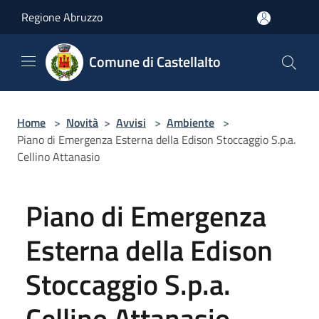
Salta al contenuto principale
Regione Abruzzo
Comune di Castellalto
Home
>
Novità
>
Avvisi
>
Ambiente
>
Piano di Emergenza Esterna della Edison Stoccaggio S.p.a.
Cellino Attanasio
Piano di Emergenza
Esterna della Edison
Stoccaggio S.p.a.
Cellino Attanasio