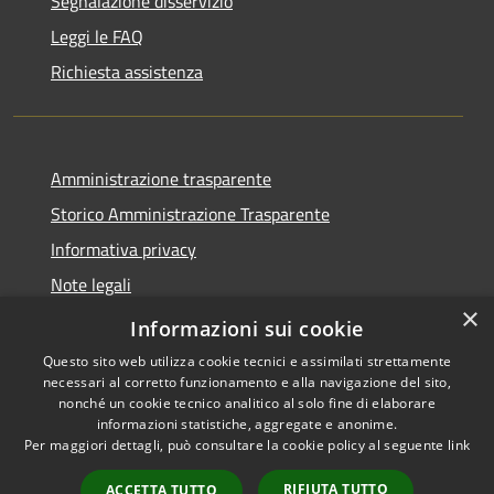
Segnalazione disservizio
Leggi le FAQ
Richiesta assistenza
Amministrazione trasparente
Storico Amministrazione Trasparente
Informativa privacy
Note legali
×
Dichiarazione di accessibilità
Informazioni sui cookie
Questo sito web utilizza cookie tecnici e assimilati strettamente
necessari al corretto funzionamento e alla navigazione del sito,
nonché un cookie tecnico analitico al solo fine di elaborare
informazioni statistiche, aggregate e anonime.
RSS
Copyright © 2026 • Comune di
Per maggiori dettagli, può consultare la cookie policy al seguente
link
Accessibilità
Castellalto • Powered by
Privacy
Municipium
Accesso
•
RIFIUTA TUTTO
ACCETTA TUTTO