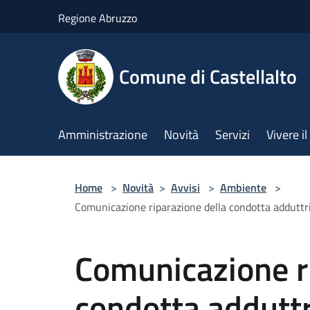
Salta al contenuto principale
Regione Abruzzo
Comune di Castellalto
Amministrazione
Novità
Servizi
Vivere 
Home
>
Novità
>
Avvisi
>
Ambiente
>
Comunicazione riparazione della condotta adduttri
Comunicazione ri
condotta adduttr