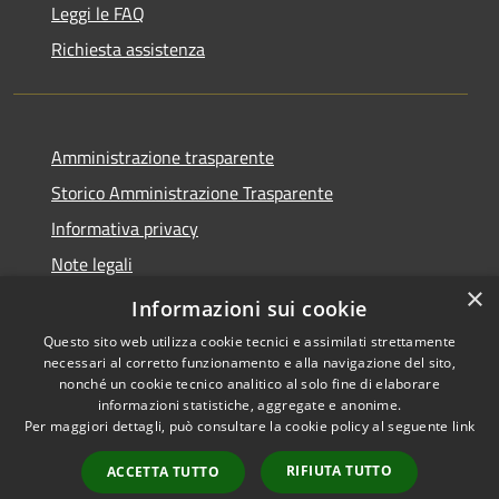
Leggi le FAQ
Richiesta assistenza
Amministrazione trasparente
Storico Amministrazione Trasparente
Informativa privacy
Note legali
×
Dichiarazione di accessibilità
Informazioni sui cookie
Questo sito web utilizza cookie tecnici e assimilati strettamente
necessari al corretto funzionamento e alla navigazione del sito,
nonché un cookie tecnico analitico al solo fine di elaborare
informazioni statistiche, aggregate e anonime.
RSS
Copyright © 2026 • Comune di
Per maggiori dettagli, può consultare la cookie policy al seguente
link
Accessibilità
Castellalto • Powered by
Privacy
Municipium
Accesso
•
RIFIUTA TUTTO
ACCETTA TUTTO
Cookie
redazione