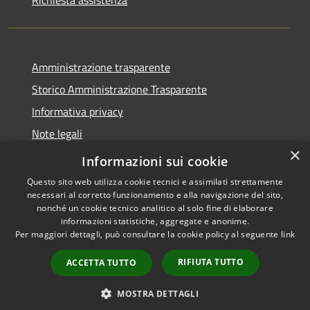
Amministrazione trasparente
Storico Amministrazione Trasparente
Informativa privacy
Note legali
×
Dichiarazione di accessibilità
Informazioni sui cookie
Questo sito web utilizza cookie tecnici e assimilati strettamente
necessari al corretto funzionamento e alla navigazione del sito,
nonché un cookie tecnico analitico al solo fine di elaborare
informazioni statistiche, aggregate e anonime.
RSS
Copyright © 2026 • Comune di
Per maggiori dettagli, può consultare la cookie policy al seguente
link
Accessibilità
Castellalto • Powered by
Privacy
Municipium
Accesso
•
RIFIUTA TUTTO
ACCETTA TUTTO
Cookie
redazione
Mappa del sito
MOSTRA DETTAGLI