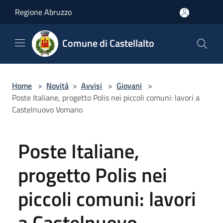
Salta al contenuto principale
Regione Abruzzo
Comune di Castellalto
Home
>
Novità
>
Avvisi
>
Giovani
>
Poste Italiane, progetto Polis nei piccoli comuni: lavori a
Castelnuovo Vomano
Poste Italiane,
progetto Polis nei
piccoli comuni: lavori
a Castelnuovo