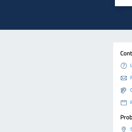
Cont
Prob