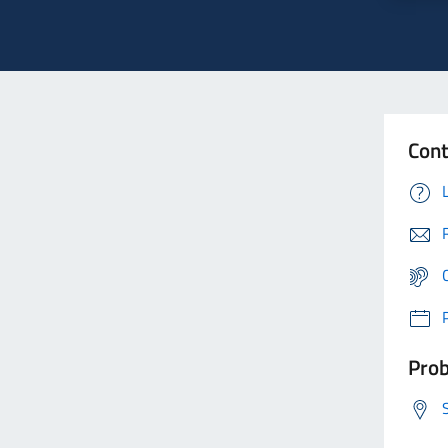
Cont
Prob