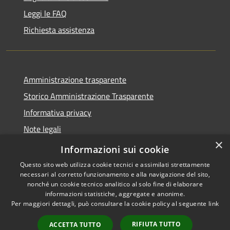
Leggi le FAQ
Richiesta assistenza
Amministrazione trasparente
Storico Amministrazione Trasparente
Informativa privacy
Note legali
×
Dichiarazione di accessibilità
Informazioni sui cookie
Questo sito web utilizza cookie tecnici e assimilati strettamente
necessari al corretto funzionamento e alla navigazione del sito,
nonché un cookie tecnico analitico al solo fine di elaborare
informazioni statistiche, aggregate e anonime.
RSS
Copyright © 2026 • Comune di
Per maggiori dettagli, può consultare la cookie policy al seguente
link
Accessibilità
Castellalto • Powered by
Privacy
Municipium
Accesso
•
RIFIUTA TUTTO
ACCETTA TUTTO