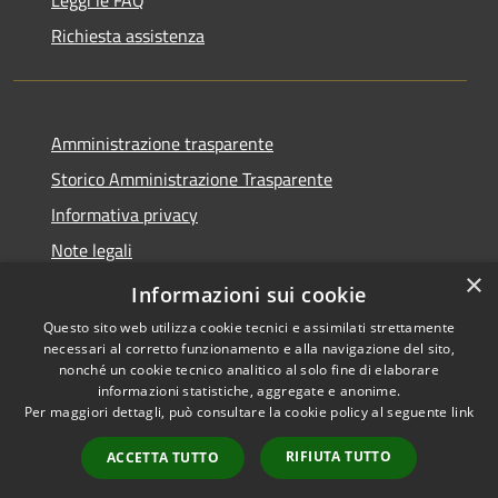
Leggi le FAQ
Richiesta assistenza
Amministrazione trasparente
Storico Amministrazione Trasparente
Informativa privacy
Note legali
×
Dichiarazione di accessibilità
Informazioni sui cookie
Questo sito web utilizza cookie tecnici e assimilati strettamente
necessari al corretto funzionamento e alla navigazione del sito,
nonché un cookie tecnico analitico al solo fine di elaborare
informazioni statistiche, aggregate e anonime.
RSS
Copyright © 2026 • Comune di
Per maggiori dettagli, può consultare la cookie policy al seguente
link
Accessibilità
Castellalto • Powered by
Privacy
Municipium
Accesso
•
RIFIUTA TUTTO
ACCETTA TUTTO
Cookie
redazione