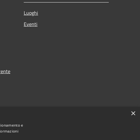
Luoghi
Eventi
rente
×
nzionamento e
nformazioni