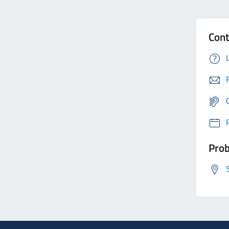
Cont
Prob