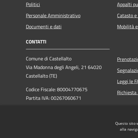
Politici
Appalti pu
Personale Amministrativo
Catasto e
Documenti e dati
Mobilità e
CONTATTI
Comune di Castellalto
Prenotaz
Via Madonna degli Angeli, 21 64020
Segnalazi
Castellalto (TE)
Leggi le 
Codice Fiscale: 80004770675
Richiesta
Partita IVA: 00267060671
PEC:
castellalto.segreteria@raccomandatacertificata.it
Questo sito 
Centralino Unico: +39 0861 4441
alla navig