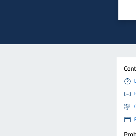
Cont
Prob