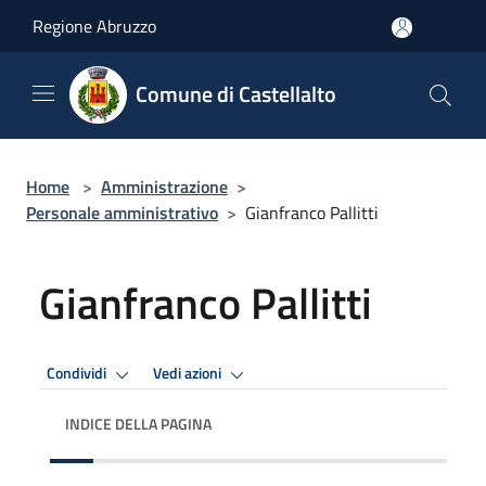
Salta al contenuto principale
Regione Abruzzo
Comune di Castellalto
Home
>
Amministrazione
>
Personale amministrativo
>
Gianfranco Pallitti
Gianfranco Pallitti
Condividi
Vedi azioni
INDICE DELLA PAGINA