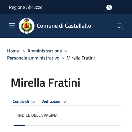
Salta al contenuto principale
Regione Abruzzo
Comune di Castellalto
Home
>
Amministrazione
>
Personale amministrativo
>
Mirella Fratini
Mirella Fratini
Condividi
Vedi azioni
INDICE DELLA PAGINA