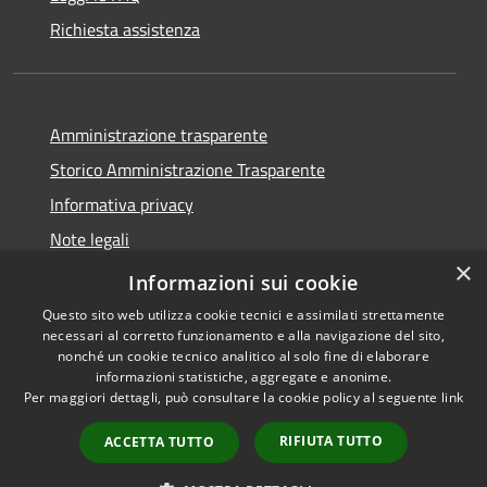
Richiesta assistenza
Amministrazione trasparente
Storico Amministrazione Trasparente
Informativa privacy
Note legali
×
Dichiarazione di accessibilità
Informazioni sui cookie
Questo sito web utilizza cookie tecnici e assimilati strettamente
necessari al corretto funzionamento e alla navigazione del sito,
nonché un cookie tecnico analitico al solo fine di elaborare
informazioni statistiche, aggregate e anonime.
RSS
Copyright © 2026 • Comune di
Per maggiori dettagli, può consultare la cookie policy al seguente
link
Accessibilità
Castellalto • Powered by
Privacy
Municipium
Accesso
•
RIFIUTA TUTTO
ACCETTA TUTTO
Cookie
redazione