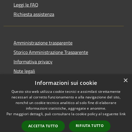
Leggi le FAQ
Richiesta assistenza
Amministrazione trasparente
Storico Amministrazione Trasparente
Informativa privacy
Note legali
×
Dichiarazione di accessibilità
Informazioni sui cookie
Questo sito web utilizza cookie tecnici e assimilati strettamente
necessari al corretto funzionamento e alla navigazione del sito,
nonché un cookie tecnico analitico al solo fine di elaborare
informazioni statistiche, aggregate e anonime.
RSS
Copyright © 2026 • Comune di
Per maggiori dettagli, può consultare la cookie policy al seguente
link
Accessibilità
Castellalto • Powered by
Privacy
Municipium
Accesso
•
RIFIUTA TUTTO
ACCETTA TUTTO
Cookie
redazione