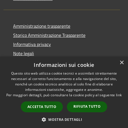
Amministrazione trasparente
Storico Amministrazione Trasparente
Informativa privacy
Note legali
×
Dichiarazione di accessibilità
Informazioni sui cookie
Questo sito web utilizza cookie tecnici e assimilati strettamente
necessari al corretto funzionamento e alla navigazione del sito,
nonché un cookie tecnico analitico al solo fine di elaborare
informazioni statistiche, aggregate e anonime.
RSS
Copyright © 2026 • Comune di
Per maggiori dettagli, può consultare la cookie policy al seguente
link
Accessibilità
Castellalto • Powered by
Privacy
Municipium
Accesso
•
RIFIUTA TUTTO
ACCETTA TUTTO
Cookie
redazione
Mappa del sito
MOSTRA DETTAGLI