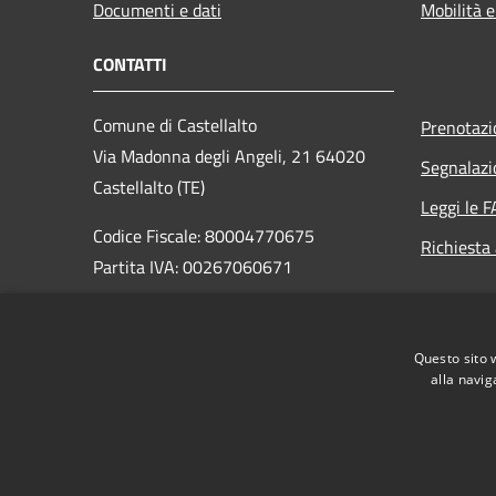
Documenti e dati
Mobilità e
CONTATTI
Comune di Castellalto
Prenotaz
Via Madonna degli Angeli, 21 64020
Segnalazi
Castellalto (TE)
Leggi le 
Codice Fiscale: 80004770675
Richiesta
Partita IVA: 00267060671
PEC:
castellalto.segreteria@raccomandatacertificata.it
Questo sito 
Centralino Unico: +39 0861 4441
alla navig