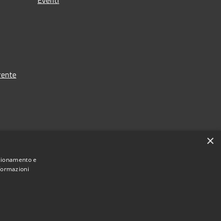
rente
×
nzionamento e
nformazioni