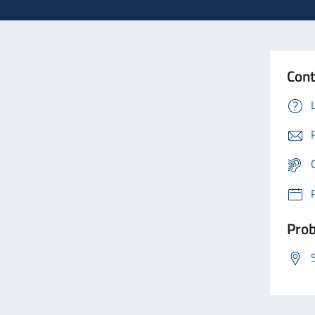
Cont
Prob