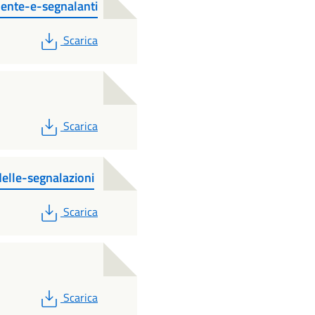
ente-e-segnalanti
PDF
Scarica
PDF
Scarica
elle-segnalazioni
PDF
Scarica
PDF
Scarica