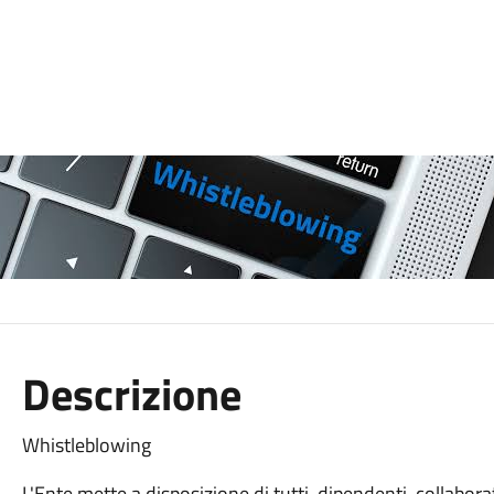
Descrizione
Whistleblowing
L'Ente mette a disposizione di tutti, dipendenti, collabor