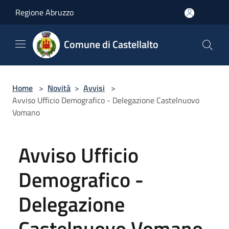
Salta al contenuto principale
Regione Abruzzo
Comune di Castellalto
Home
>
Novità
>
Avvisi
>
Avviso Ufficio Demografico - Delegazione Castelnuovo
Vomano
Avviso Ufficio
Demografico -
Delegazione
Castelnuovo Vomano